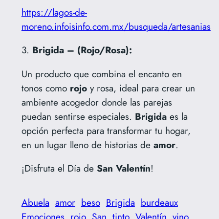
https://lagos-de-
moreno.infoisinfo.com.mx/busqueda/artesanias
3.
Brigida – (Rojo/Rosa):
Un producto que combina el encanto en
tonos como
rojo
y rosa, ideal para crear un
ambiente acogedor donde las parejas
puedan sentirse especiales.
Brigida
es la
opción perfecta para transformar tu hogar,
en un lugar lleno de historias de
amor
.
¡Disfruta el Día de
San
Valentín
!
Abuela
amor
beso
Brigida
burdeaux
Emociones
rojo
San
tinto
Valentín
vino