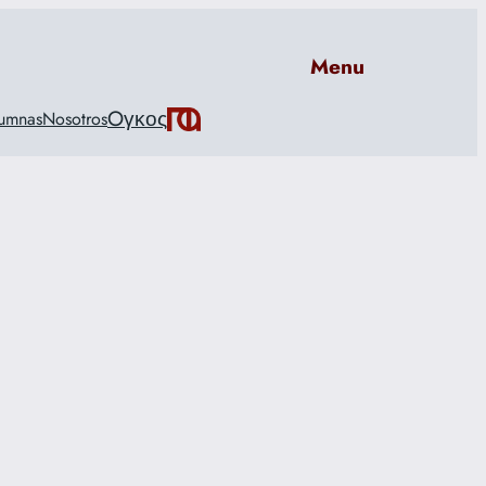
Menu
Oγκος
umnas
Nosotros