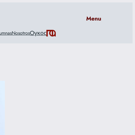
Menu
Oγκος
umnas
Nosotros