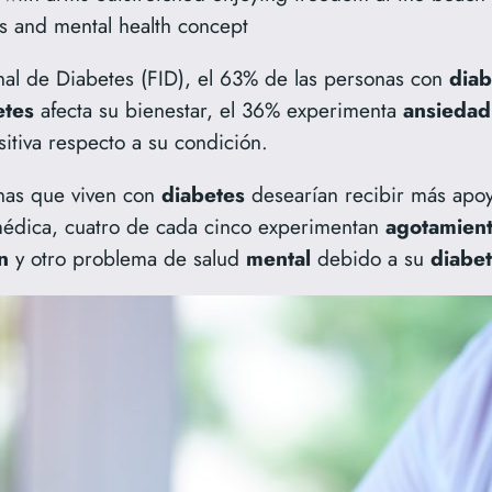
ss and mental health concept
nal de Diabetes (FID), el 63% de las personas con
diab
etes
afecta su bienestar, el 36% experimenta
ansieda
sitiva respecto a su condición.
nas que viven con
diabetes
desearían recibir más apo
médica, cuatro de cada cinco experimentan
agotamien
n
y otro problema de salud
mental
debido a su
diabe