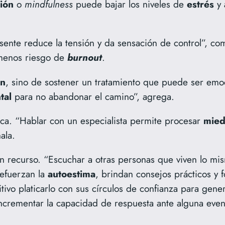
ión
o
mindfulness
puede bajar los niveles de
estrés
y
sente reduce la tensión y da sensación de control”, co
 menos riesgo de
burnout
.
ón
, sino de sostener un tratamiento que puede ser emo
tal
para no abandonar el camino”, agrega.
gica. “Hablar con un especialista permite procesar
mied
ala.
n recurso. “Escuchar a otras personas que viven lo m
refuerzan la
autoestima
, brindan consejos prácticos y f
tivo platicarlo con sus círculos de confianza para gene
rementar la capacidad de respuesta ante alguna event