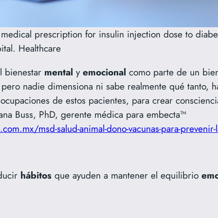
edical prescription for insulin injection dose to diab
ital. Healthcare
el bienestar
mental
y
emocional
como parte de un biene
, pero nadie dimensiona ni sabe realmente qué tanto, h
ocupaciones de estos pacientes, para crear consciencia
iana Buss, PhD, gerente médica para embecta™
na.com.mx/msd-salud-animal-dono-vacunas-para-prevenir-l
oducir
hábitos
que ayuden a mantener el equilibrio
emo