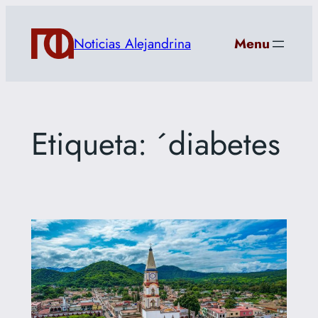
Saltar
al
Noticias Alejandrina
Menu
contenido
Etiqueta:
´diabetes