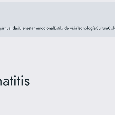
piritualidad
Bienestar emocional
Estilo de vida
Tecnología
Cultura
Col
atitis