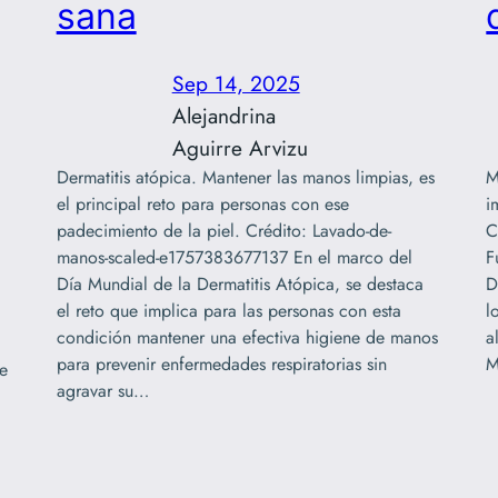
sana
Sep 14, 2025
Alejandrina
Aguirre Arvizu
Dermatitis atópica. Mantener las manos limpias, es
M
el principal reto para personas con ese
i
padecimiento de la piel. Crédito: Lavado-de-
C
manos-scaled-e1757383677137 En el marco del
F
Día Mundial de la Dermatitis Atópica, se destaca
D
el reto que implica para las personas con esta
l
condición mantener una efectiva higiene de manos
a
para prevenir enfermedades respiratorias sin
M
e
agravar su…