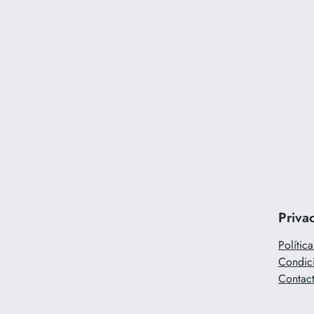
Priva
Polític
Condic
Contac