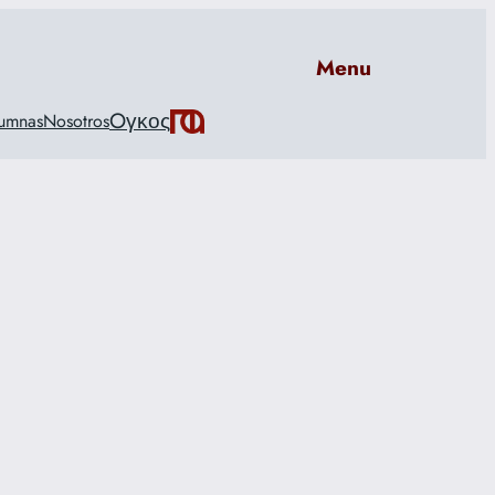
Menu
Oγκος
umnas
Nosotros