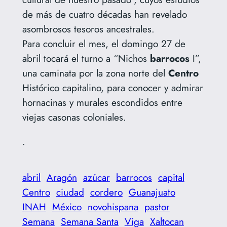
de más de cuatro décadas han revelado
asombrosos tesoros ancestrales.
Para concluir el mes, el domingo 27 de
abril tocará el turno a “Nichos
barrocos
I”,
una caminata por la zona norte del
Centro
Histórico capitalino, para conocer y admirar
hornacinas y murales escondidos entre
viejas casonas coloniales.
.
abril
Aragón
azúcar
barrocos
capital
Centro
ciudad
cordero
Guanajuato
INAH
México
novohispana
pastor
Semana
Semana Santa
Viga
Xaltocan