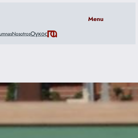
Menu
Oγκος
umnas
Nosotros