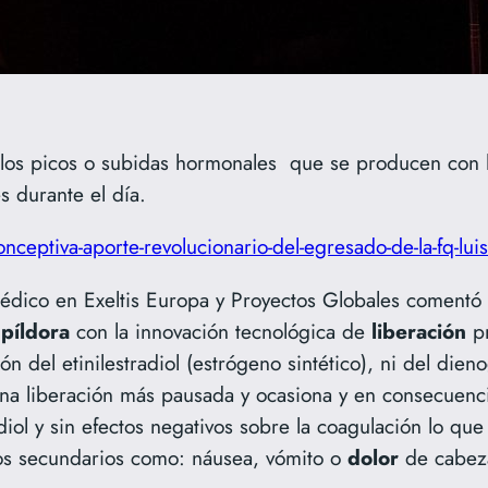
los picos o subidas hormonales que se producen con las
 durante el día.
nceptiva-aporte-revolucionario-del-egresado-de-la-fq-lu
médico en Exeltis Europa y Proyectos Globales comentó
píldora
con la innovación tecnológica de
liberación
pr
 del etinilestradiol (estrógeno sintético), ni del dieno
na liberación más pausada y ocasiona y en consecuenci
diol y sin efectos negativos sobre la coagulación lo qu
tos secundarios como: náusea, vómito o
dolor
de cabez