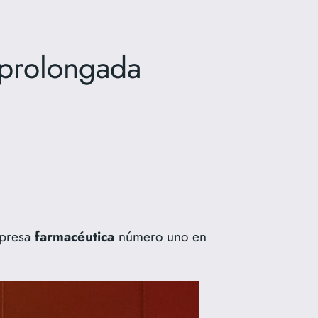
 prolongada
mpresa
farmacéutica
número uno en