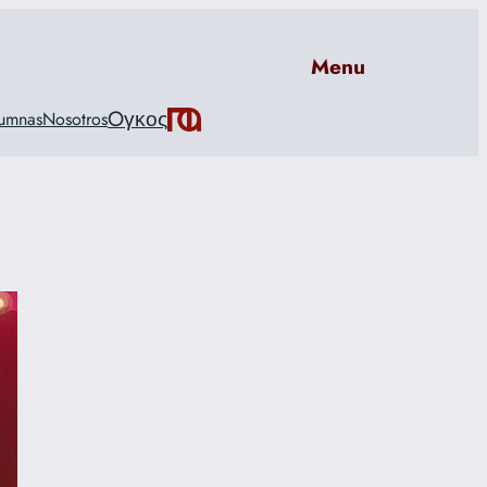
Menu
Oγκος
umnas
Nosotros