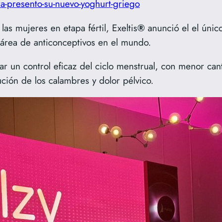
ra-presento-su-nuevo-yoghurt-griego
las mujeres en etapa fértil, Exeltis
®
anunció el el úni
 área de anticonceptivos en el mundo.
ar un control eficaz del ciclo menstrual, con menor c
ión de los calambres y dolor pélvico.