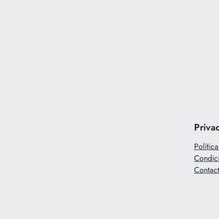
Priva
Polític
Condic
Contac