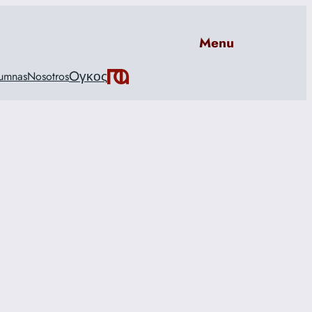
Menu
Oγκος
umnas
Nosotros