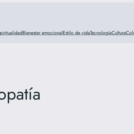
piritualidad
Bienestar emocional
Estilo de vida
Tecnología
Cultura
Col
nopatía