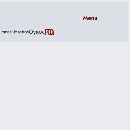
Menu
Oγκος
umnas
Nosotros