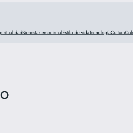
piritualidad
Bienestar emocional
Estilo de vida
Tecnología
Cultura
Col
so