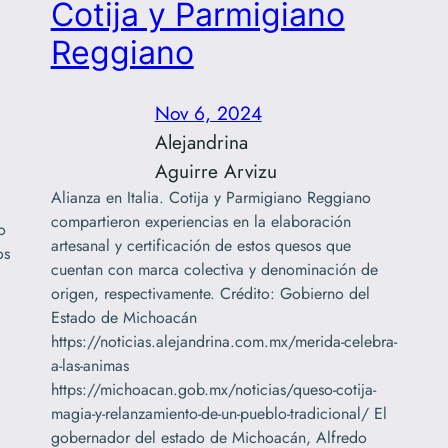
Cotija y Parmigiano
Reggiano
Nov 6, 2024
Alejandrina
Aguirre Arvizu
Alianza en Italia. Cotija y Parmigiano Reggiano
compartieron experiencias en la elaboración
o
artesanal y certificación de estos quesos que
os
cuentan con marca colectiva y denominación de
origen, respectivamente. Crédito: Gobierno del
Estado de Michoacán
https://noticias.alejandrina.com.mx/merida-celebra-
a-las-animas
https://michoacan.gob.mx/noticias/queso-cotija-
magia-y-relanzamiento-de-un-pueblo-tradicional/ El
gobernador del estado de Michoacán, Alfredo