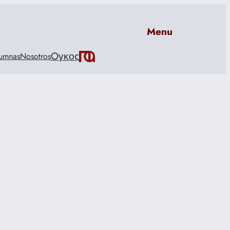
Menu
Oγκος
umnas
Nosotros