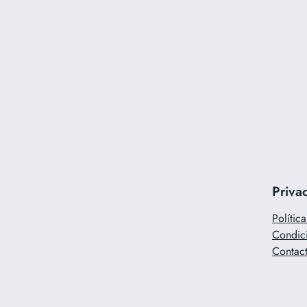
Priva
Polític
Condic
Contac