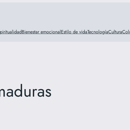
piritualidad
Bienestar emocional
Estilo de vida
Tecnología
Cultura
Col
maduras