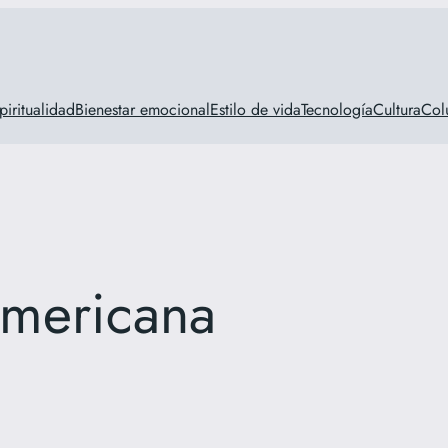
piritualidad
Bienestar emocional
Estilo de vida
Tecnología
Cultura
Col
mericana