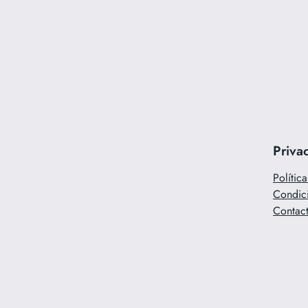
Priva
Polític
Condic
Contac