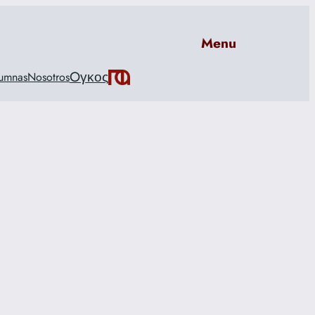
Menu
Oγκος
umnas
Nosotros