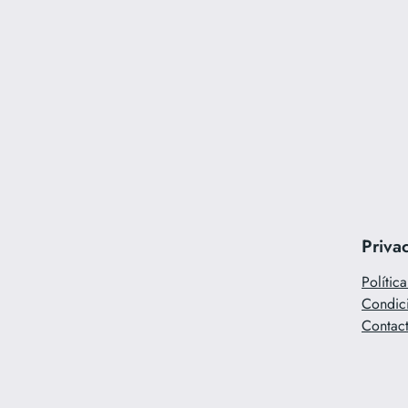
Priva
Polític
Condic
Contac