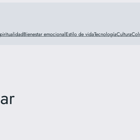
piritualidad
Bienestar emocional
Estilo de vida
Tecnología
Cultura
Col
ar