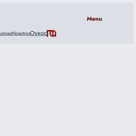
Menu
Oγκος
umnas
Nosotros