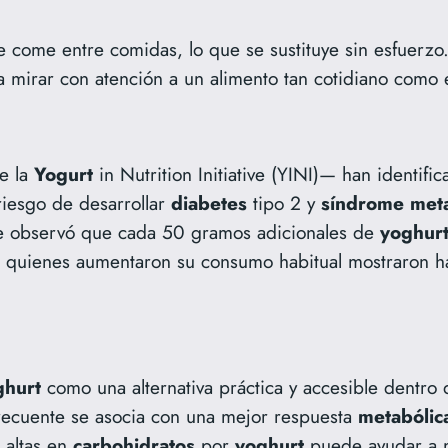
e come entre comidas, lo que se sustituye sin esfuerz
 a mirar con atención a un alimento tan cotidiano como 
e la
Yogurt
in Nutrition Initiative (YINI)— han identifi
riesgo de desarrollar
diabetes
tipo 2 y
síndrome
met
se observó que cada 50 gramos adicionales de
yoghur
e quienes aumentaron su consumo habitual mostraron h
ghurt
como una alternativa práctica y accesible dentro
recuente se asocia con una mejor respuesta
metabólic
s altas en
carbohidratos
por
yoghurt
puede ayudar a m