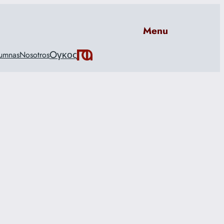
Menu
Oγκος
umnas
Nosotros