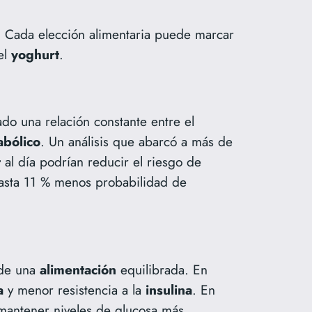
o. Cada elección alimentaria puede marcar
el
yoghurt
.
cado una relación constante entre el
abólico
. Un análisis que abarcó a más de
t
al día podrían reducir el riesgo de
asta 11 % menos probabilidad de
 de una
alimentación
equilibrada. En
a
y menor resistencia a la
insulina
. En
antener niveles de glucosa más