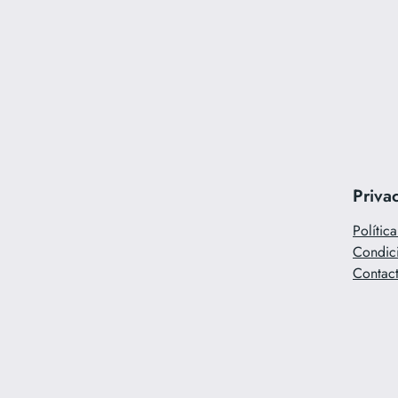
Priva
Polític
Condic
Contac