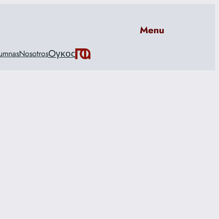
Menu
Oγκος
umnas
Nosotros