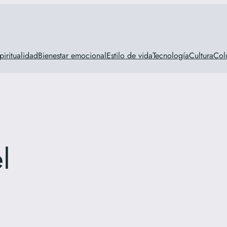
piritualidad
Bienestar emocional
Estilo de vida
Tecnología
Cultura
Col
l