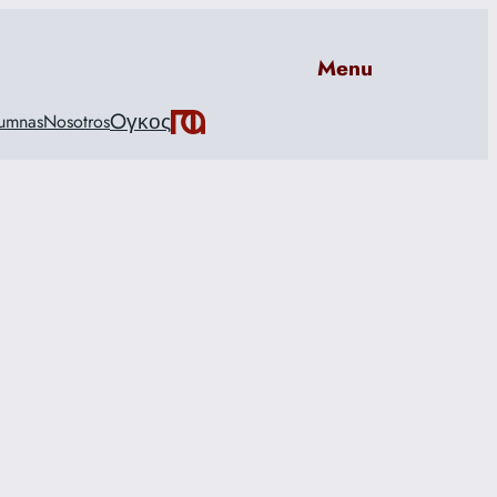
Menu
Oγκος
umnas
Nosotros