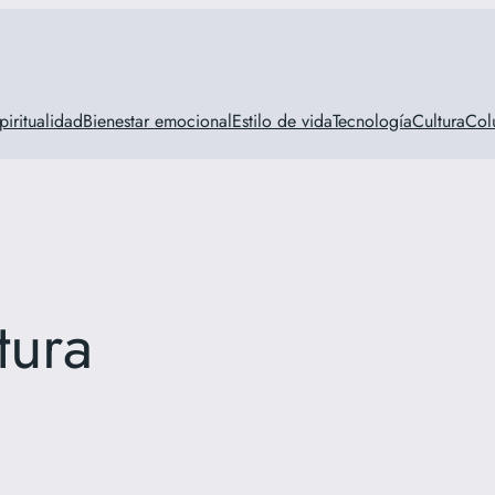
piritualidad
Bienestar emocional
Estilo de vida
Tecnología
Cultura
Col
tura