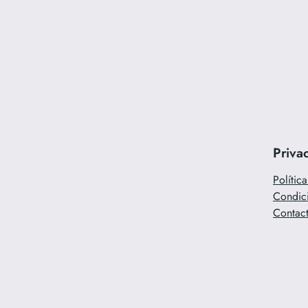
Priva
Polític
Condic
Contac