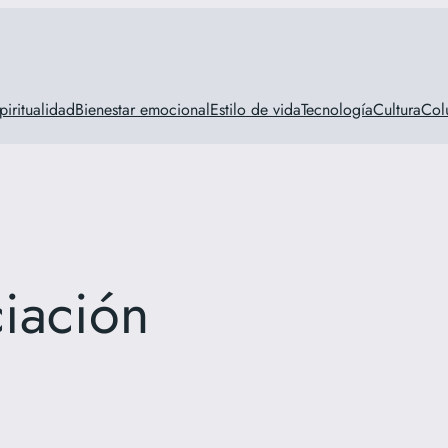
piritualidad
Bienestar emocional
Estilo de vida
Tecnología
Cultura
Col
iación