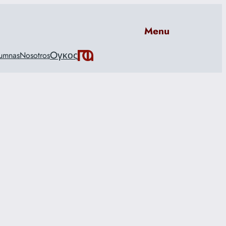
Menu
Oγκος
umnas
Nosotros