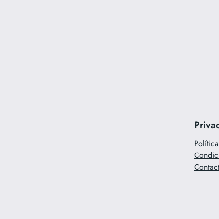
Priva
Polític
Condic
Contac