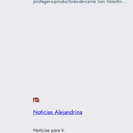
proteger-a-productores-de-carne San Valentín…
Noticias Alejandrina
Noticias para ti.