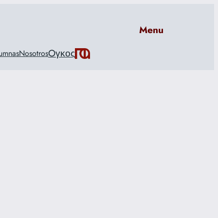
Menu
Oγκος
umnas
Nosotros