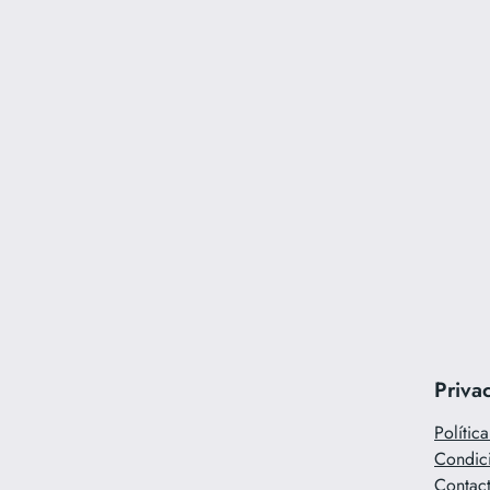
Priva
Polític
Condic
Contac