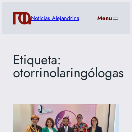
Saltar
al
Noticias Alejandrina
Menu
contenido
Etiqueta:
otorrinolaringólogas